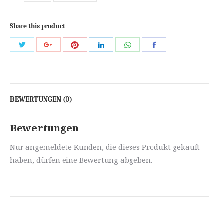
Share this product
Share
Share
Share
Share
Share
Share
with
with
with
with
with
with
Twitter
Pinterest
WhatsApp
Google+
LinkedIn
Facebook
BEWERTUNGEN (0)
Bewertungen
Nur angemeldete Kunden, die dieses Produkt gekauft
haben, dürfen eine Bewertung abgeben.