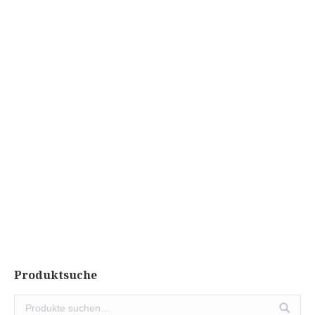
Super Serum
CHF
125.00
Abholung vor Ort
Produktsuche