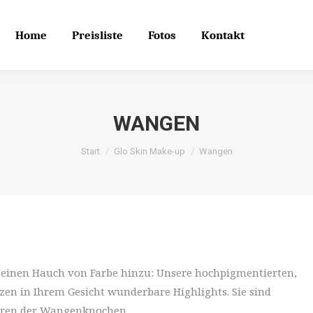
Home
Preisliste
Fotos
Kontakt
Search
Search:
Home
Preisliste
Fotos
Kontakt
WANGEN
Start
Glo Skin Make-up
Wangen
un einen Hauch von Farbe hinzu: Unsere hochpigmentierten,
zen in Ihrem Gesicht wunderbare Highlights. Sie sind
ieren der Wangenknochen.