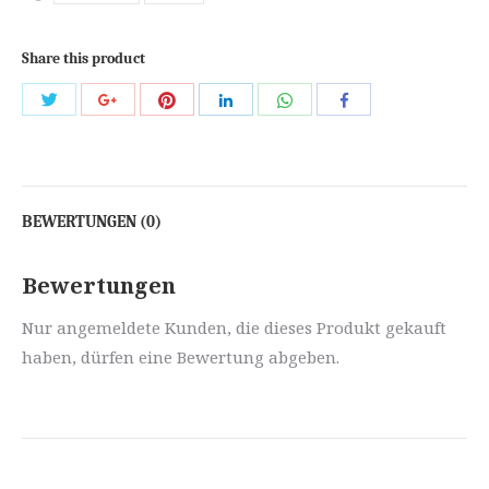
Share this product
Share
Share
Share
Share
Share
Share
with
with
with
with
with
with
Twitter
Pinterest
WhatsApp
Google+
LinkedIn
Facebook
BEWERTUNGEN (0)
Bewertungen
Nur angemeldete Kunden, die dieses Produkt gekauft
haben, dürfen eine Bewertung abgeben.