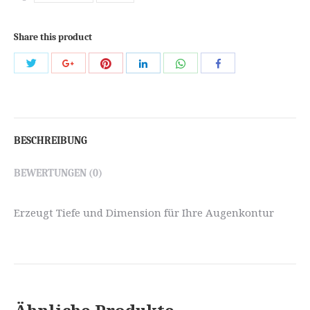
Share this product
Share
Share
Share
Share
Share
Share
with
with
with
with
with
with
Twitter
Pinterest
WhatsApp
Google+
LinkedIn
Facebook
BESCHREIBUNG
BEWERTUNGEN (0)
Erzeugt Tiefe und Dimension für Ihre Augenkontur