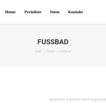
Home
Preisliste
Fotos
Kontakt
Search
Search:
Home
Preisliste
Fotos
Kontakt
FUSSBAD
Start
Füsse
Fussbad
Einzelnes Ergebnis wird angezeig