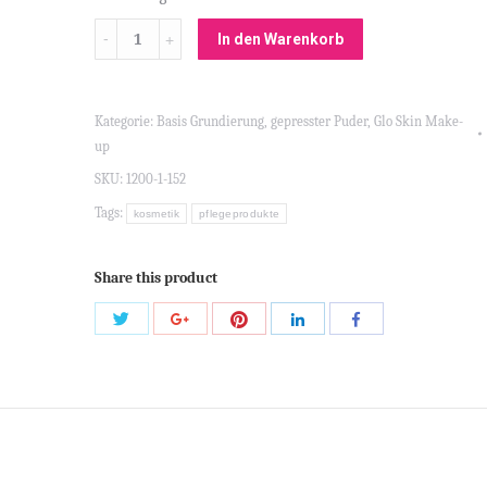
Menge
In den Warenkorb
Kategorie:
Basis Grundierung
,
gepresster Puder
,
Glo Skin Make-
up
SKU:
1200-1-152
Tags:
kosmetik
pflegeprodukte
Share this product
Share
Share
Share
Share
Share
with
with
with
with
with
Twitter
Pinterest
Google+
LinkedIn
Facebook