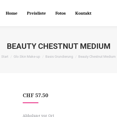
Home
Preisliste
Fotos
Kontakt
Search
Search:
Home
Preisliste
Fotos
Kontakt
BEAUTY CHESTNUT MEDIUM
Start
Glo Skin Make-up
Basis Grundierung
Beauty Chestnut Medium
CHF
57.50
Abholung vor Ort