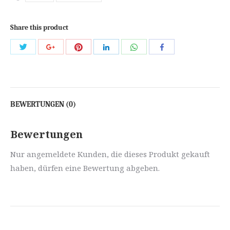
Share this product
Share
Share
Share
Share
Share
Share
with
with
with
with
with
with
Twitter
Pinterest
WhatsApp
Google+
LinkedIn
Facebook
BEWERTUNGEN (0)
Bewertungen
Nur angemeldete Kunden, die dieses Produkt gekauft
haben, dürfen eine Bewertung abgeben.