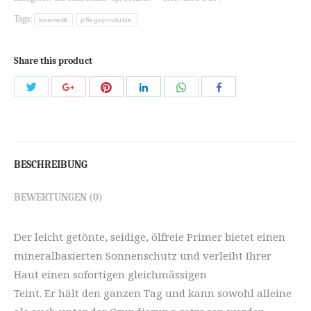
Tags:
kosmetik
pflegeprodukte
Share this product
Share
Share
Share
Share
Share
Share
with
with
with
with
with
with
Twitter
Pinterest
WhatsApp
Google+
LinkedIn
Facebook
BESCHREIBUNG
BEWERTUNGEN (0)
Der leicht getönte, seidige, ölfreie Primer bietet einen
mineralbasierten Sonnenschutz und verleiht Ihrer
Haut einen sofortigen gleichmässigen
Teint. Er hält den ganzen Tag und kann sowohl alleine