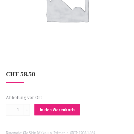
CHF
58.50
Abholung vor Ort
Menge
In den Warenkorb
Kategorie:
Glo Skin Make-up
,
Primer
SKU:
1205-1-164