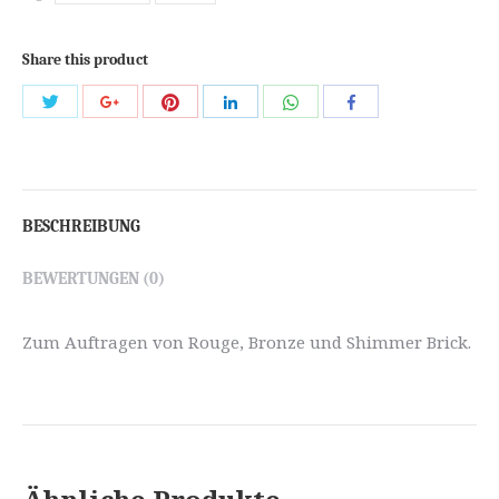
Share this product
Share
Share
Share
Share
Share
Share
with
with
with
with
with
with
Twitter
Pinterest
WhatsApp
Google+
LinkedIn
Facebook
BESCHREIBUNG
BEWERTUNGEN (0)
Zum Auftragen von Rouge, Bronze und Shimmer Brick.