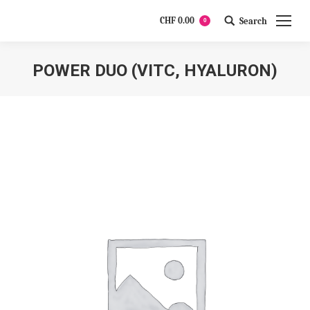
CHF
0.00
Search
0
Search:
POWER DUO (VITC, HYALURON)