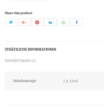
Share this product
Share
Share
Share
Share
Share
Share
with
with
with
with
with
with
Twitter
Pinterest
WhatsApp
Google+
LinkedIn
Facebook
ZUSÄTZLICHE INFORMATIONEN
BEWERTUNGEN (0)
2 x 15ml
Inhaltsmenge