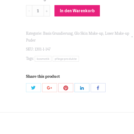
Menge
In den Warenkorb
Kategorie:
Basis Grundierung
,
Glo Skin Make-up
,
Loser Make-up
Puder
SKU:
1201-1-147
Tags:
kosmetik
pflegeprodukte
Share this product
Share
Share
Share
Share
Share
with
with
with
with
with
Twitter
Pinterest
Google+
LinkedIn
Facebook