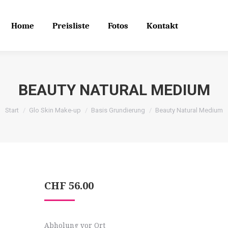
Home
Preisliste
Fotos
Kontakt
Search
Search:
Home
Preisliste
Fotos
Kontakt
BEAUTY NATURAL MEDIUM
Start
Glo Skin Make-up
Basis Grundierung
Beauty Natural Medium
CHF
56.00
Abholung vor Ort