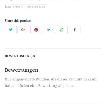
Tags:
kosmetik
pflegeprodukte
Share this product
Share
Share
Share
Share
Share
Share
with
with
with
with
with
with
Twitter
Pinterest
WhatsApp
Google+
LinkedIn
Facebook
BEWERTUNGEN (0)
Bewertungen
Nur angemeldete Kunden, die dieses Produkt gekauft
haben, dürfen eine Bewertung abgeben.