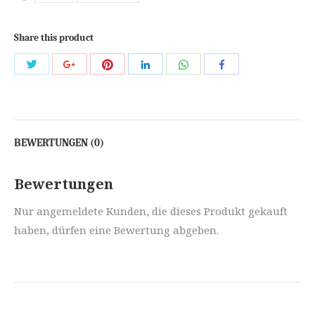
Share this product
Share
Share
Share
Share
Share
Share
with
with
with
with
with
with
Twitter
Pinterest
WhatsApp
Google+
LinkedIn
Facebook
BEWERTUNGEN (0)
Bewertungen
Nur angemeldete Kunden, die dieses Produkt gekauft
haben, dürfen eine Bewertung abgeben.