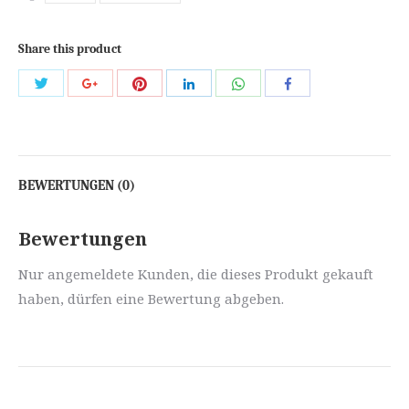
Share this product
Share
Share
Share
Share
Share
Share
with
with
with
with
with
with
Twitter
Pinterest
WhatsApp
Google+
LinkedIn
Facebook
BEWERTUNGEN (0)
Bewertungen
Nur angemeldete Kunden, die dieses Produkt gekauft
haben, dürfen eine Bewertung abgeben.