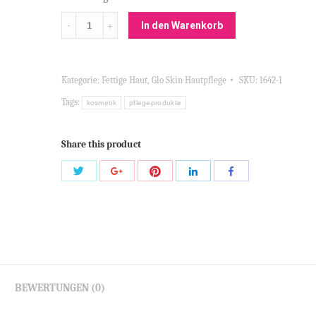
Menge
In den Warenkorb
Kategorie:
Fettige Haut
,
Glo Skin Hautpflege
SKU:
1642-1
Tags:
kosmetik
pflegeprodukte
Share this product
Share
Share
Share
Share
Share
with
with
with
with
with
Twitter
Pinterest
Google+
LinkedIn
Facebook
BEWERTUNGEN (0)