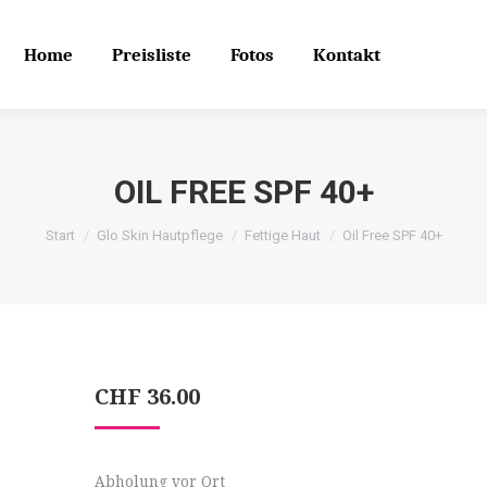
Home
Preisliste
Fotos
Kontakt
Search
Search:
Home
Preisliste
Fotos
Kontakt
OIL FREE SPF 40+
Start
Glo Skin Hautpflege
Fettige Haut
Oil Free SPF 40+
CHF
36.00
Abholung vor Ort