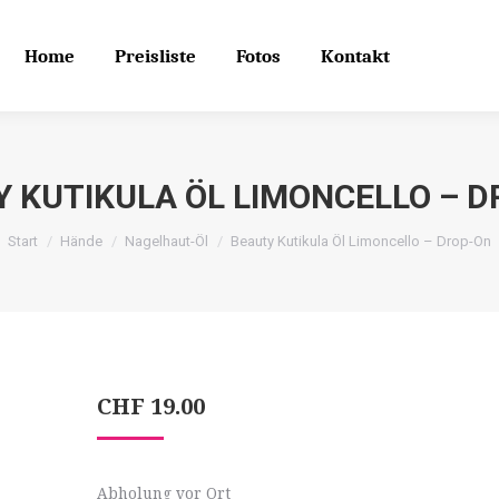
Home
Preisliste
Fotos
Kontakt
Search
Search:
Home
Preisliste
Fotos
Kontakt
 KUTIKULA ÖL LIMONCELLO – 
Start
Hände
Nagelhaut-Öl
Beauty Kutikula Öl Limoncello – Drop-On
CHF
19.00
Abholung vor Ort