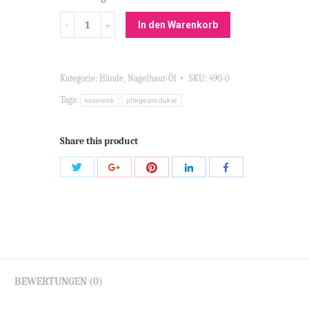
Menge
In den Warenkorb
Kategorie:
Hände
,
Nagelhaut-Öl
SKU:
490-0
Tags:
kosmetik
pflegeprodukte
Share this product
Share
Share
Share
Share
Share
with
with
with
with
with
Twitter
Pinterest
Google+
LinkedIn
Facebook
BEWERTUNGEN (0)