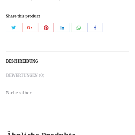
Share this product
Share
Share
Share
Share
Share
Share
with
with
with
with
with
with
Twitter
Pinterest
WhatsApp
Google+
LinkedIn
Facebook
BESCHREIBUNG
BEWERTUNGEN (0)
Farbe silber