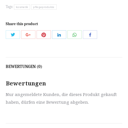
Tags:
kosmetik
pflegeprodukte
Share this product
Share
Share
Share
Share
Share
Share
with
with
with
with
with
with
Twitter
Pinterest
WhatsApp
Google+
LinkedIn
Facebook
BEWERTUNGEN (0)
Bewertungen
Nur angemeldete Kunden, die dieses Produkt gekauft
haben, dürfen eine Bewertung abgeben.