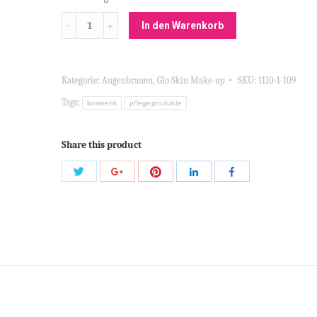
Menge
In den Warenkorb
Kategorie:
Augenbrauen
,
Glo Skin Make-up
SKU:
1110-1-109
Tags:
kosmetik
pflegeprodukte
Share this product
Share
Share
Share
Share
Share
with
with
with
with
with
Twitter
Pinterest
Google+
LinkedIn
Facebook