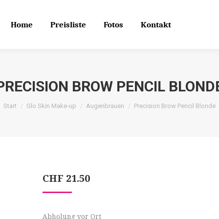
Home
Preisliste
Fotos
Kontakt
Search
Search:
Home
Preisliste
Fotos
Kontakt
PRECISION BROW PENCIL BLOND
Start
Glo Skin Make-up
Augenbrauen
Precision Brow Pencil Blonde
CHF
21.50
Abholung vor Ort