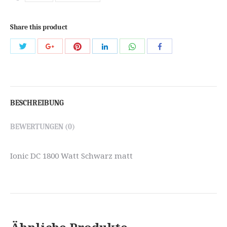
Share this product
Share
Share
Share
Share
Share
Share
with
with
with
with
with
with
Twitter
Pinterest
WhatsApp
Google+
LinkedIn
Facebook
BESCHREIBUNG
BEWERTUNGEN (0)
Ionic DC 1800 Watt Schwarz matt