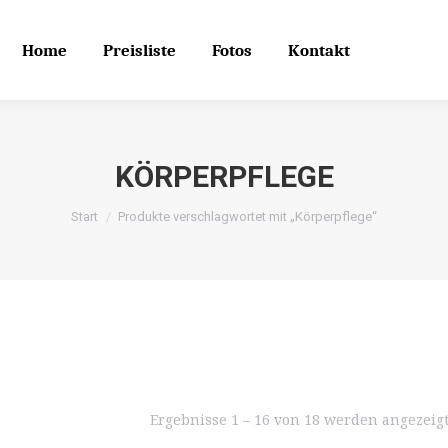
Home
Preisliste
Fotos
Kontakt
Search
Search:
Home
Preisliste
Fotos
Kontakt
KÖRPERPFLEGE
Start
Produkte verschlagwortet mit „Körperpflege“
Ergebnisse 1 – 16 von 18 werden angezeig