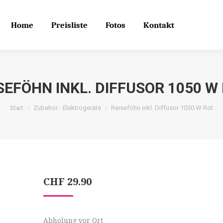
Home
Preisliste
Fotos
Kontakt
Search
Search:
Home
Preisliste
Fotos
Kontakt
SEFÖHN INKL. DIFFUSOR 1050 W
Start
Zubehör - Elektrogeräte
Reiseföhn inkl. Diffusor 1050 W Rot
CHF
29.90
Abholung vor Ort