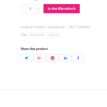
Menge
In den Warenkorb
Kategorie:
Zubehör - Elektrogeräte
SKU:
2-53100071
Tags:
elektrogeräte
Zubehör
Share this product
Share
Share
Share
Share
Share
with
with
with
with
with
Twitter
Pinterest
Google+
LinkedIn
Facebook