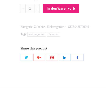
Menge
In den Warenkorb
Kategorie:
Zubehör - Elektrogeräte
SKU:
2-81700017
Tags:
elektrogeräte
Zubehör
Share this product
Share
Share
Share
Share
Share
with
with
with
with
with
Twitter
Pinterest
Google+
LinkedIn
Facebook