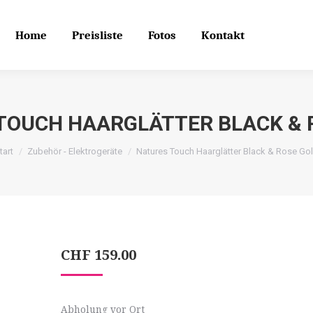
Home
Preisliste
Fotos
Kontakt
Search
Search:
Home
Preisliste
Fotos
Kontakt
TOUCH HAARGLÄTTER BLACK & 
tart
Zubehör - Elektrogeräte
Natures Touch Haarglätter Black & Rose Go
CHF
159.00
Abholung vor Ort