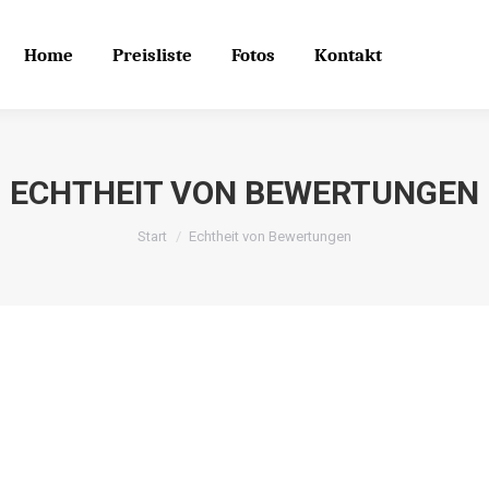
Home
Preisliste
Fotos
Kontakt
Search
Search:
Home
Preisliste
Fotos
Kontakt
ECHTHEIT VON BEWERTUNGEN
Sie befinden sich hier:
Start
Echtheit von Bewertungen